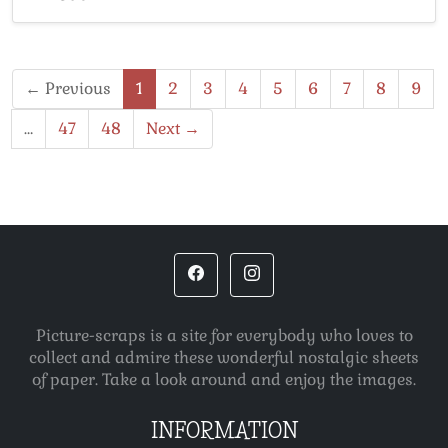
← Previous
1
2
3
4
5
6
7
8
9
…
47
48
Next →
Picture-scraps is a site for everybody who loves to
collect and admire these wonderful nostalgic sheets
of paper. Take a look around and enjoy the images.
INFORMATION