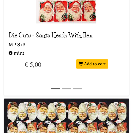
Die Cuts
-
Santa Heads With Ilex
MP
873
mint
€ 5,00
Add to cart