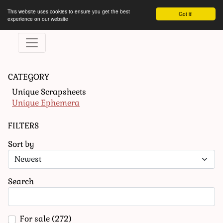
This website uses cookies to ensure you get the best
Got it!
experience on our website
CATEGORY
Unique Scrapsheets
Unique Ephemera
FILTERS
Sort by
Search
For sale
(272)