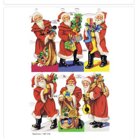
Ind.arg.
(3)
- Industria argentina
J.n.
(0)
- J.n.
K & b
(2)
- Kutzner & berger
K. & l.
(1)
- K & l
K. & s
(0)
- K & s
K.f.d. & co.
(1)
- Kfd. & co.
Kriseglans
(0)
- Kriseglans
Kruger intana 171.
(9)
- Krüger intana a.f. serie 171
Krüger 98.
(4)
- Krüger a. f. serie 98
Krüger 99.
(0)
- Krüger a.f. serie 99
Krüger advent
(0)
- Krüger
L & b
(150)
- Littauer & boysen
L.d. & co
(1)
- L.d. & c0
L.h.
(0)
- Lubasch hermann
L.v. & cie
(0)
- Léopold verger & cie
L.v.b.f.
(0)
- L.v.b.f.
Lillifee
(0)
- Lillifee