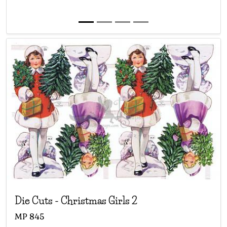
Die Cuts
-
Christmas Girls 2
MP
845