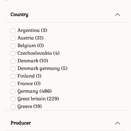
Country
Argentina
(3)
Austria
(31)
Belgium
(0)
Czechoslovakia
(4)
Denmark
(10)
Denmark germany
(5)
Finland
(1)
France
(0)
Germany
(486)
Great britain
(229)
Greece
(19)
Italy
(0)
Netherlands
(14)
Producer
Norway
(1)