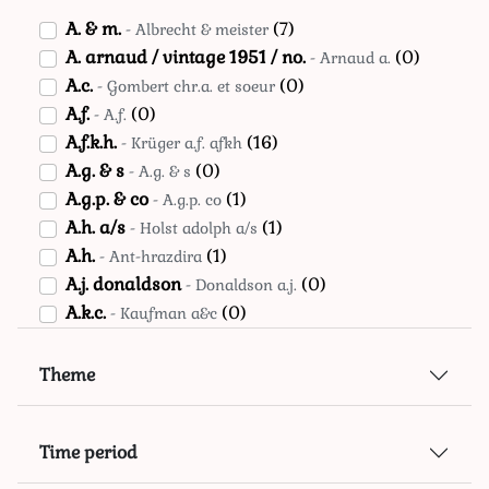
Scotland
(0)
A. & m.
(7)
- Albrecht & meister
Spain
(8)
A. arnaud / vintage 1951 / no.
(0)
- Arnaud a.
Sweden
(20)
A.c.
(0)
- Gombert chr.a. et soeur
Switzerland
(1)
A.f.
(0)
- A.f.
Unknown
(17)
A.f.k.h.
(16)
- Krüger a.f. afkh
Unknown country
(77)
A.g. & s
(0)
- A.g. & s
Usa
(5)
A.g.p. & co
(1)
- A.g.p. co
A.h. a/s
(1)
- Holst adolph a/s
A.h.
(1)
- Ant-hrazdira
A.j. donaldson
(0)
- Donaldson a.j.
A.k.c.
(0)
- Kaufman a&c
A.k.w.
(7)
- A.k.w.
A.m.
(0)
- Marx albert
Theme
A.p.
(1)
- Ap
A.p.c.
(0)
- A.p.c.
Time period
A.r.
(0)
- Ar
A.r.
(12)
- Radicke adalbert