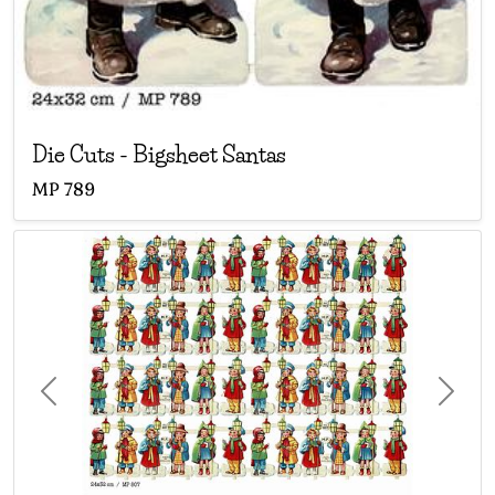
Die Cuts
-
Bigsheet Santas
MP
789
Previous
Next