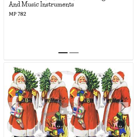
Mpl a - b - c - f
(21)
- Mamelok press lt
And Music Instruments
N.s.
(0)
- Ns
MP
782
Nathan
(0)
- Nathan
Nb
(0)
- Cromo nb
O.b.
(0)
- Obpacher brothers
Ob
(0)
- Ollendorff, bernhard
Ola
(0)
- Ola
Omgs
(0)
- Sagdos
P. & e.
(6)
- Priester f. & eyck
P.m. co
(0)
- P.m. co
P.m.
(1)
- P.m.
Planet verlag
(8)
- Planet verlag ddr
Pmce
(0)
- Piccoli
Previous
Next
Pobra
(7)
- Pobra
Poessa
(0)
- Poessa
Presto art deco-cals
(0)
- Presto water decals
Printed in germany
(1)
- Germany